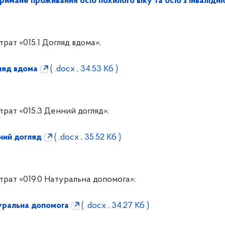
имане проживання осіб похилого віку та осіб з інвалідн
рат «015.1 Догляд вдома»;
ляд вдома
( .docx , 34.53 Кб )
рат «015.3 Денний догляд»;
ний догляд
( .docx , 35.52 Кб )
рат «019.0 Натуральна допомога»;
уральна допомога
( .docx , 34.27 Кб )