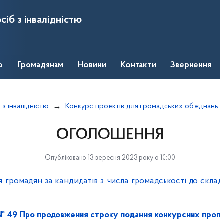
сіб з інвалідністю
о
Громадянам
Новини
Контакти
Звернення
 з інвалідністю
Конкурс проектів для громадських об’єднань
ОГОЛОШЕННЯ
Опубліковано 13 вересня 2023 року о 10:00
 громадян за кандидатів з числа громадськості до склад
 № 49 Про продовження строку подання конкурсних проп