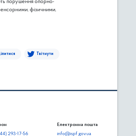
ають порушення опорно-
 сенсорними, фізичними,
ілитися
Твітнути
фон
льність
Електронна пошта
тодавцям
44) 293-17-56
info@ispf.gov.ua