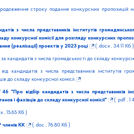
довження строку подання конкурсних пропозицій на
датів з числа представників інститутів громадянськог
ладу конкурсної комісії для розгляду конкурсних пропоз
ння (реалізації) проектів у 2023 році
( .docx , 34.11 Кб )
кандидатів з числа громадськості до складу конкурсної
 від кандидатів з числа представників інститутів гром
ців до складу конкурсної комісії
№46 "Про відбір кандидатів з числа представників ін
танов і фахівців до складу конкурсної комісії"
( .pdf , 1
x , 15.65 Кб )
членів КК
( .doc , 76.80 Кб )