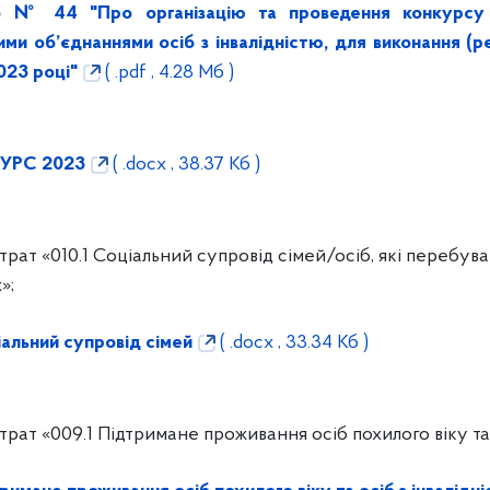
23 № 44 "Про організацію та проведення конкурсу 
и об’єднаннями осіб з інвалідністю, для виконання (ре
023 році"
( .pdf , 4.28 Мб )
УРС 2023
( .docx , 38.37 Кб )
рат «010.1 Соціальний супровід сімей/осіб, які перебув
»;
альний супровід сімей
( .docx , 33.34 Кб )
ат «009.1 Підтримане проживання осіб похилого віку та о