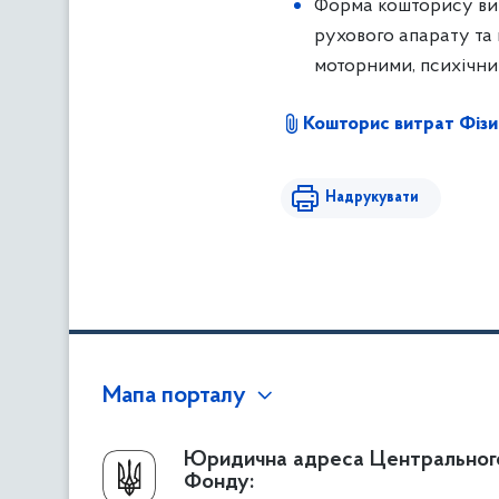
Форма кошторису витр
рухового апарату та 
моторними, психічни
Кошторис витрат Фізич
Надрукувати
Мапа порталу
Про Фонд
Юридична адреса Центральног
Фонду:
Керівництво