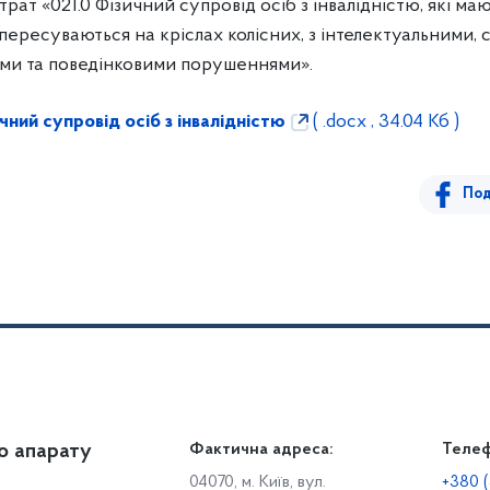
ат «021.0 Фізичний супровід осіб з інвалідністю, які м
пересуваються на кріслах колісних, з інтелектуальними,
ми та поведінковими порушеннями».
ний супровід осіб з інвалідністю
( .docx , 34.04 Кб )
Под
о апарату
Громадянам
Фактична адреса:
Теле
Дія
Доступ до публічної інформації
Робо
04070, м. Київ, вул.
+380 (