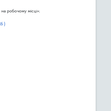
 на робочому місці»;
б )