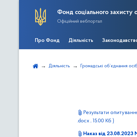
Фонд соціального захисту о
Офіційний вебпортал
Про Фонд
Діяльність
Законодавств
Діяльність
Громадські об’єднання осіб
Результати опитування
.docx , 15.00 Кб )
Наказ від 23.08.2023