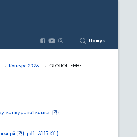
Пошук
Конкурс 2023
ОГОЛОШЕННЯ
у конкурсної комісії
(
озицій
( .pdf , 31.15 Кб )