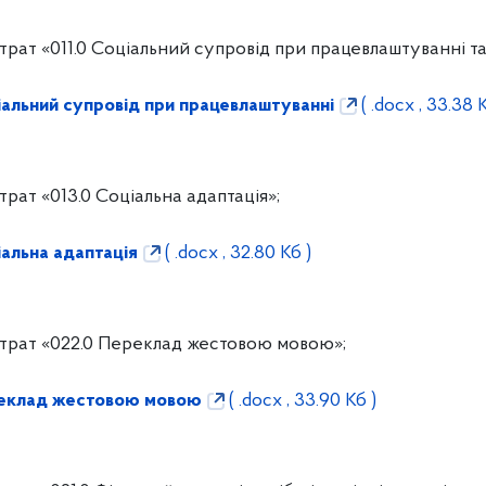
рат «011.0 Соціальний супровід при працевлаштуванні та
альний супровід при працевлаштуванні
( .docx , 33.38 К
рат «013.0 Соціальна адаптація»;
альна адаптація
( .docx , 32.80 Кб )
трат «022.0 Переклад жестовою мовою»;
реклад жестовою мовою
( .docx , 33.90 Кб )