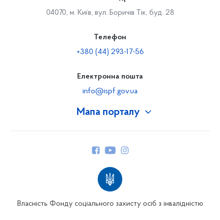
04070, м. Київ, вул. Боричів Тік, буд. 28
Телефон
+380 (44) 293-17-56
Електронна пошта
info@ispf.gov.ua
Мапа порталу
Про Фонд
Керівництво
Структура Фонду
Територіальні відділення
Вінницьке відділення
Волинське відділення
Власність Фонду соціального захисту осіб з інвалідністю
Дніпропетровське відділення