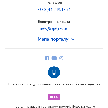
Телефон
+380 (44) 293-17-56
Електронна пошта
info@ispf.gov.ua
Мапа порталу
Про Фонд
Керівництво
Структура Фонду
Територіальні відділення
Вінницьке відділення
Волинське відділення
Власність Фонду соціального захисту осіб з інвалідністю
Дніпропетровське відділення
Донецьке відділення
Житомирське відділення
Портал працює в тестовому режимі. Якщо ви маєте