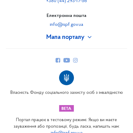
+380 (44) 293-17-56
Електронна пошта
info@ispf.gov.ua
Мапа порталу
Про Фонд
Керівництво
Структура Фонду
Територіальні відділення
Вінницьке відділення
Волинське відділення
Власність Фонду соціального захисту осіб з інвалідністю
Дніпропетровське відділення
Донецьке відділення
Житомирське відділення
Портал працює в тестовому режимі. Якщо ви маєте
Закарпатське відділення
зауваження або пропозиції, будь ласка, напишіть нам: