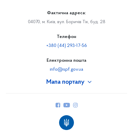
Фактична адреса:
04070, м. Київ, вул. Боричів Тік, буд. 28
Телефон
+380 (44) 293-17-56
Електронна пошта
info@ispf.gov.ua
Мапа порталу
Про Фонд
Керівництво
Структура Фонду
Територіальні відділення
Вінницьке відділення