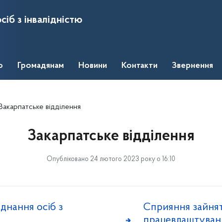
сіб з інвалідністю
о
Громадянам
Новини
Контакти
Звернення
Закарпатське відділення
Закарпатське відділення
Опубліковано 24 лютого 2023 року о 16:10
єднання осіб з
Сприяння зайнят
працевлаштуван