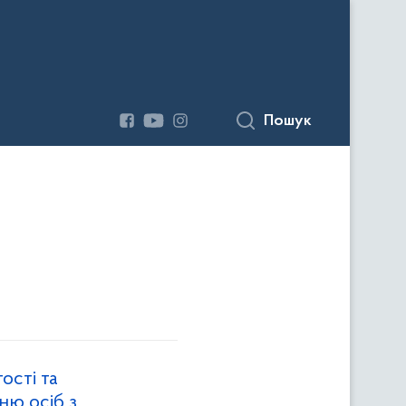
Пошук
ості та
ню осіб з