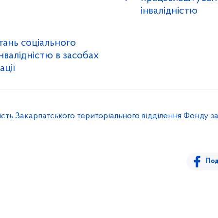
інвалідністю
тань соціального
інвалідністю в засобах
ації
сть Закарпатського територіального відділення Фонду за І
Под