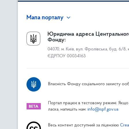
Мапа порталу
Про Фонд
Юридична адреса Центральног
Фонду:
Керівництво
04070, м. Київ, вул. Фролівська, буд. 6/8,
Структура Фонду
ЄДРПОУ 00034163
Територіальні відділення
Вінницьке відділення
Волинське відділення
Власність Фонду соціального захисту осіб
Дніпропетровське відділення
Донецьке відділення
Житомирське відділення
Портал працює в тестовому режимі. Якщо 
ласка, напишіть нам:
info@ispf.gov.ua
Закарпатське відділення
Запорізьке відділення
Весь контент доступний за ліцензією
Crea