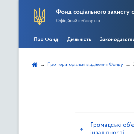
Фонд соціального захисту о
Офіційний вебпортал
Про Фонд
Діяльність
Законодавств
Про територіальні відділення Фонду
Громадські об’
інвалідності