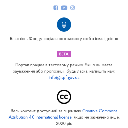
Керівництво
Структура Фонду
Територіальні відділення
Вінницьке відділення
Волинське відділення
Власність Фонду соціального захисту осіб з інвалідністю
Дніпропетровське відділення
Донецьке відділення
Житомирське відділення
Портал працює в тестовому режимі. Якщо ви маєте
Закарпатське відділення
зауваження або пропозиції, будь ласка, напишіть нам:
info@ispf.gov.ua
Запорізьке відділення
Івано-Франківське відділення
Київське міське відділення
Київське обласне відділення
Весь контент доступний за ліцензією
Creative Commons
Кіровоградське відділення
Attribution 4.0 International license
, якщо не зазначено інше.
Луганське відділення
2020 рік