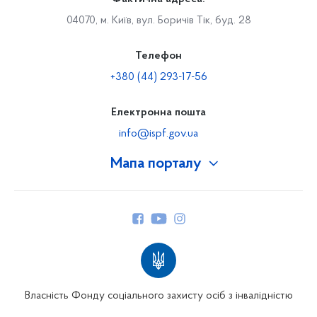
04070, м. Київ, вул. Боричів Тік, буд. 28
Телефон
+380 (44) 293-17-56
Електронна пошта
info@ispf.gov.ua
Мапа порталу
Про Фонд
Керівництво
Структура Фонду
Територіальні відділення
Вінницьке відділення
Волинське відділення
Власність Фонду соціального захисту осіб з інвалідністю
Дніпропетровське відділення