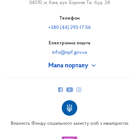
04070, м. Київ, вул. Боричів Тік, буд. 28
Телефон
+380 (44) 293-17-56
Електронна пошта
info@ispf.gov.ua
Мапа порталу
Про Фонд
Керівництво
Структура Фонду
Територіальні відділення
Вінницьке відділення
Волинське відділення
Власність Фонду соціального захисту осіб з інвалідністю
Дніпропетровське відділення
Донецьке відділення