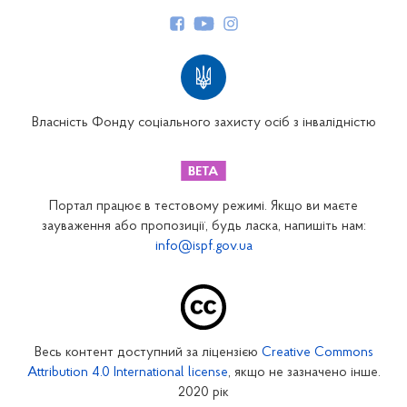
Керівництво
Структура Фонду
Територіальні відділення
Вінницьке відділення
Волинське відділення
Власність Фонду соціального захисту осіб з інвалідністю
Дніпропетровське відділення
Донецьке відділення
Житомирське відділення
Портал працює в тестовому режимі. Якщо ви маєте
Закарпатське відділення
зауваження або пропозиції, будь ласка, напишіть нам:
info@ispf.gov.ua
Запорізьке відділення
Івано-Франківське відділення
Київське міське відділення
Київське обласне відділення
Весь контент доступний за ліцензією
Creative Commons
Кіровоградське відділення
Attribution 4.0 International license
, якщо не зазначено інше.
Луганське відділення
2020 рік