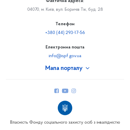
Фактична адреса:
04070, м. Київ, вул. Боричів Тік, буд. 28
Телефон
+380 (44) 293-17-56
Електронна пошта
info@ispf.gov.ua
Мапа порталу
Про Фонд
Керівництво
Структура Фонду
Територіальні відділення
Вінницьке відділення
Волинське відділення
Власність Фонду соціального захисту осіб з інвалідністю
Дніпропетровське відділення