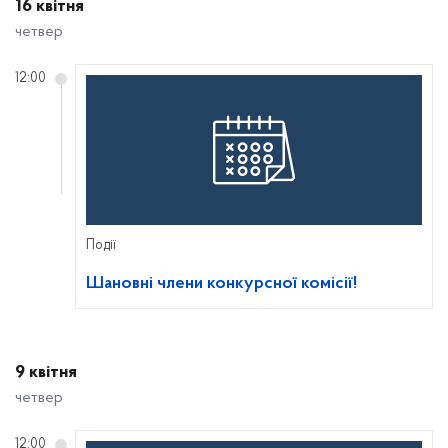
16 квітня
четвер
12:00
Події
Шановні члени конкурсної комісії!
9 квітня
четвер
12:00