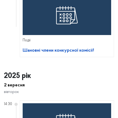
Події
Шановні члени конкурсної комісії!
2025 рік
2 вересня
вівторок
14:30