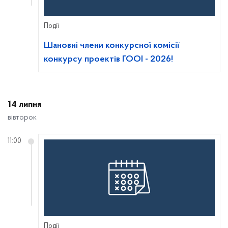
Події
Шановні члени конкурсної комісії
конкурсу проектів ГООІ - 2026!
14 липня
вівторок
11:00
Події