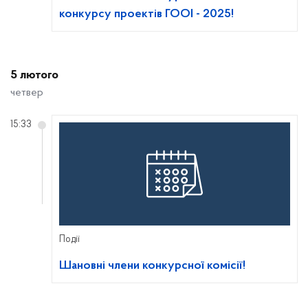
конкурсу проектів ГООІ - 2025!
5 лютого
четвер
15:33
Події
Шановні члени конкурсної комісії!