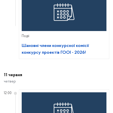
Події
Шановні члени конкурсної комісії
конкурсу проектів ГООІ - 2026!
11 червня
четвер
12:00