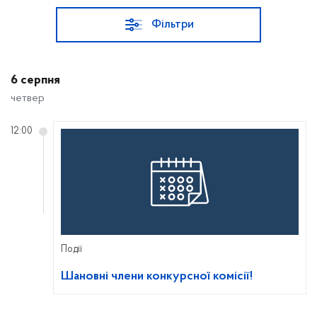
Фільтри
6 серпня
четвер
12:00
Події
Шановні члени конкурсної комісії!