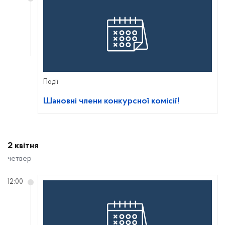
Події
Шановні члени конкурсної комісії!
2 квітня
четвер
12:00