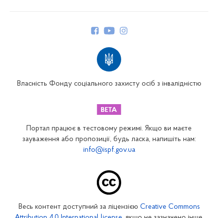
Про Фонд
Керівництво
Структура Фонду
Територіальні відділення
Вінницьке відділення
Волинське відділення
Власність Фонду соціального захисту осіб з інвалідністю
Дніпропетровське відділення
Донецьке відділення
Житомирське відділення
Портал працює в тестовому режимі. Якщо ви маєте
Закарпатське відділення
зауваження або пропозиції, будь ласка, напишіть нам:
info@ispf.gov.ua
Запорізьке відділення
Івано-Франківське відділення
Київське міське відділення
Київське обласне відділення
Весь контент доступний за ліцензією
Creative Commons
Кіровоградське відділення
Attribution 4.0 International license
, якщо не зазначено інше.