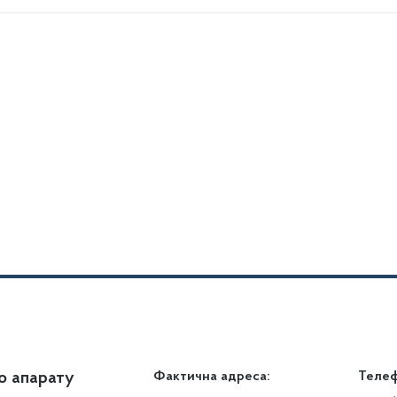
о апарату
Громадянам
Фактична адреса:
Теле
Дія