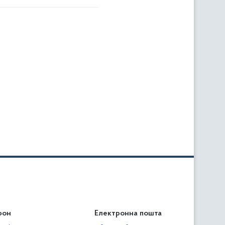
фон
льність
Електронна пошта