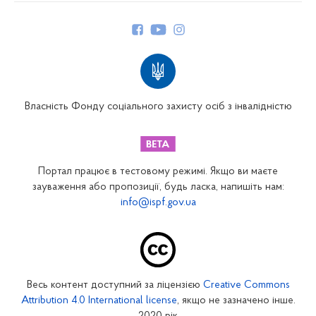
Керівництво
Структура Фонду
Територіальні відділення
Вінницьке відділення
Волинське відділення
Власність Фонду соціального захисту осіб з інвалідністю
Дніпропетровське відділення
Донецьке відділення
Житомирське відділення
Портал працює в тестовому режимі. Якщо ви маєте
Закарпатське відділення
зауваження або пропозиції, будь ласка, напишіть нам:
info@ispf.gov.ua
Запорізьке відділення
Івано-Франківське відділення
Київське міське відділення
Київське обласне відділення
Весь контент доступний за ліцензією
Creative Commons
Кіровоградське відділення
Attribution 4.0 International license
, якщо не зазначено інше.
Луганське відділення