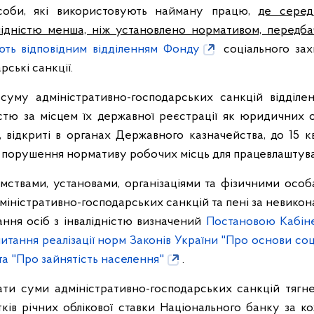
 особи, які використовують найману працю,
де серед
лідністю менша, ніж установлено нормативом, передба
ють відповідним відділенням Фонду
соціального зах
ські санкції.
 суму адміністративно-господарських санкцій відділе
істю за місцем їх державної реєстрації як юридичних 
 відкриті в органах Державного казначейства, до 15 к
я порушення нормативу робочих місць для працевлаштуван
мствами, установами, організаціями та фізичними осо
міністративно-господарських санкцій та пені за невико
ання осіб з інвалідністю визначений
Постановою Кабінет
питання реалізації норм Законів України "Про основи соц
 та "Про зайнятість населення"
.
ати суми адміністративно-господарських санкцій тягн
отків річних облікової ставки Національного банку за