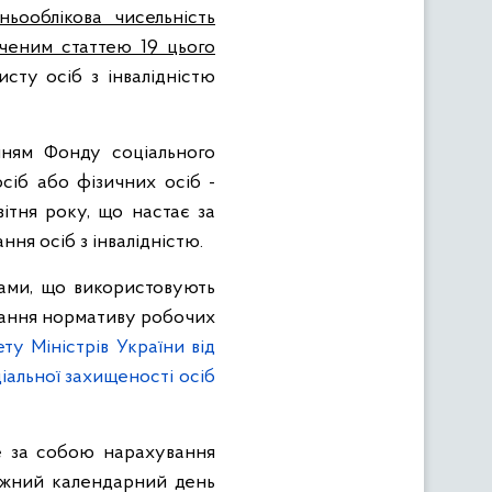
ньооблікова чисельність
ченим статтею 19 цього
исту осіб з інвалідністю
нням Фонду соціального
осіб або фізичних осіб -
вітня року, що настає за
ня осіб з інвалідністю.
бами, що використовують
нання нормативу робочих
у Міністрів України від
іальної захищеності осіб
е за собою нарахування
 кожний календарний день