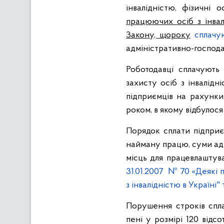
інвалідністю, фізичні
працюючих осіб з інва
Закону, щороку
сплачу
адміністративно-господар
Роботодавці сплачують
захисту осіб з інвалідн
підприємців на рахунки,
роком, в якому відбулос
Порядок сплати підприє
найману працю, суми ад
місць для працевлаштув
31.01.2007 № 70 «Деякі 
з інвалідністю в Україні"
Порушення строків спл
пені у розмірі 120 відс