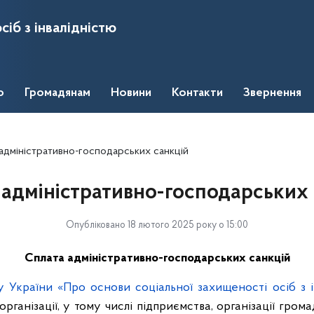
сіб з інвалідністю
о
Громадянам
Новини
Контакти
Звернення
адміністративно-господарських санкцій
 адміністративно-господарських 
Опубліковано 18 лютого 2025 року о 15:00
Сплата адміністративно-господарських санкцій
у України «Про основи соціальної захищеності осіб з 
організації, у тому числі підприємства, організації грома