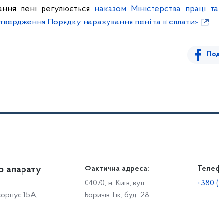
ання пені регулюється
наказом Міністерства праці та
атвердження Порядку нарахування пені та її сплати»
.
Под
о апарату
Громадянам
Фактична адреса:
Теле
Дія
Доступ до публічної інформації
Робо
04070, м. Київ, вул.
+380 (
 корпус 15А,
Боричів Тік, буд. 28
Звіти щодо роботи із запитами на отримання публічної
С
інформації
Р