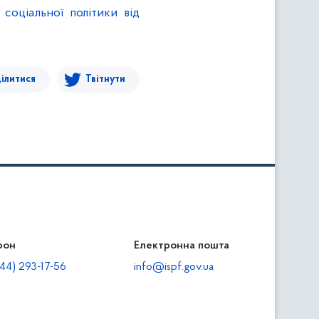
 соціальної політики від
ілитися
Твітнути
фон
льність
Електронна пошта
тодавцям
44) 293-17-56
info@ispf.gov.ua
плата адміністративно-господарських санкцій
еквізити для сплати адміністративно-господарських