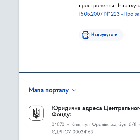
прострочення. Нарахув
15.05.2007 № 223 «Про з
Надрукувати
Мапа порталу
Про Фонд
Юридична адреса Центральног
Фонду:
Керівництво
04070, м. Київ, вул. Фролівська, буд. 6/8,
Структура Фонду
ЄДРПОУ 00034163
Територіальні відділення