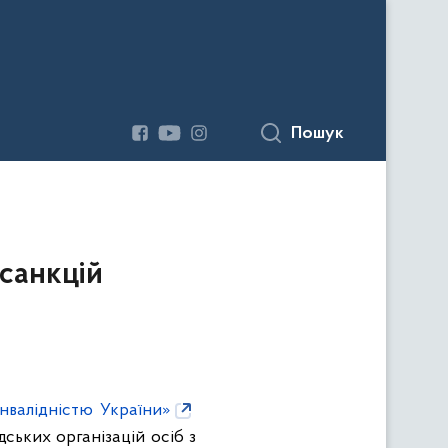
Пошук
санкцій
інвалідністю України»
дських організацій осіб з