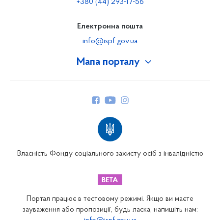
+380 (44) 293-17-56
Електронна пошта
info@ispf.gov.ua
Мапа порталу
Про Фонд
Керівництво
Структура Фонду
Територіальні відділення
Вінницьке відділення
Волинське відділення
Власність Фонду соціального захисту осіб з інвалідністю
Дніпропетровське відділення
Донецьке відділення
Житомирське відділення
Портал працює в тестовому режимі. Якщо ви маєте
Закарпатське відділення
зауваження або пропозиції, будь ласка, напишіть нам: