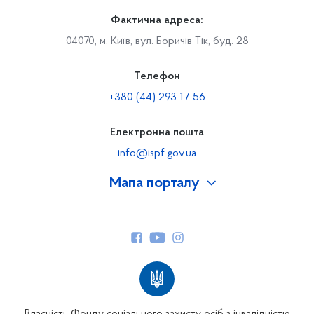
Фактична адреса:
04070, м. Київ, вул. Боричів Тік, буд. 28
Телефон
+380 (44) 293-17-56
Електронна пошта
info@ispf.gov.ua
Мапа порталу
Про Фонд
Керівництво
Структура Фонду
Територіальні відділення
Вінницьке відділення
Волинське відділення