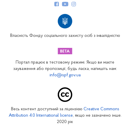
Структура Фонду
Територіальні відділення
Вінницьке відділення
Волинське відділення
Власність Фонду соціального захисту осіб з інвалідністю
Дніпропетровське відділення
Донецьке відділення
Житомирське відділення
Портал працює в тестовому режимі. Якщо ви маєте
Закарпатське відділення
зауваження або пропозиції, будь ласка, напишіть нам:
info@ispf.gov.ua
Запорізьке відділення
Івано-Франківське відділення
Київське міське відділення
Київське обласне відділення
Весь контент доступний за ліцензією
Creative Commons
Кіровоградське відділення
Attribution 4.0 International license
, якщо не зазначено інше.
Луганське відділення
2020 рік