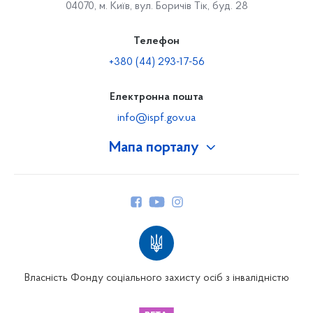
04070, м. Київ, вул. Боричів Тік, буд. 28
Телефон
+380 (44) 293-17-56
Електронна пошта
info@ispf.gov.ua
Мапа порталу
Про Фонд
Керівництво
Структура Фонду
Територіальні відділення
Вінницьке відділення
Волинське відділення
Власність Фонду соціального захисту осіб з інвалідністю
Дніпропетровське відділення
Донецьке відділення