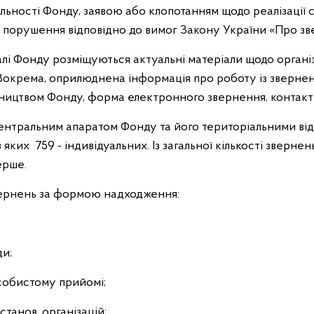
льності Фонду, заявою або клопотанням щодо реалізації с
їх порушення відповідно до вимог Закону України «Про з
лі Фонду розміщуються актуальні матеріали щодо організа
Зокрема, оприлюднена інформація про роботу із звернен
ництвом Фонду, форма електронного звернення, контакт
 центральним апаратом Фонду та його територіальними ві
 яких 759 - індивідуальних. Із загальної кількості зверне
ерше.
 звернень за формою надходження:
ди;
особистому прийомі;
установ, організацій;