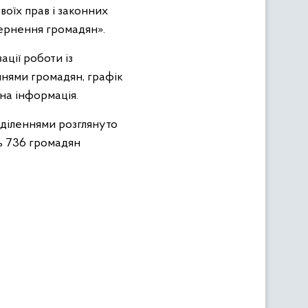
воїх прав і законних
вернення громадян».
ції роботи із
нями громадян, графік
на інформація.
дділеннями розглянуто
нь 736 громадян