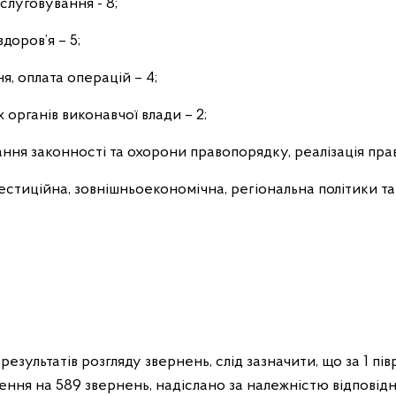
луговування - 8;
здоров’я – 5;
, оплата операцій – 4;
 органів виконавчої влади – 2;
ня законності та охорони правопорядку, реалізація прав
нвестиційна, зовнішньоекономічна, регіональна політики та
 результатів розгляду звернень, слід зазначити, що за 1 п
нення на 589 звернень, надіслано за належністю відповідн