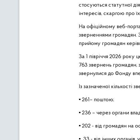
стосуються статутної дія
інтересів, скаргою про 
На офіційному веб-порта
зверненнями громадян. 
прийому громадян керів
За 1 півріччя 2026 року
763 звернень громадян, з
звернулися до Фонду вп
Із зазначеної кількості
▪ 261– поштою;
▪ 236 – через органи вла
▪ 202 - від громадян на 
▪ 33 - від інших органів, 