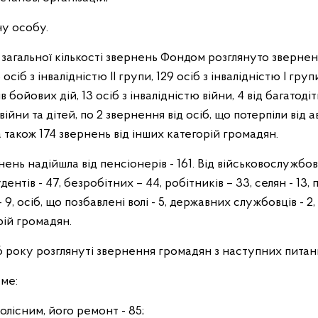
ну особу.
з загальної кількості звернень Фондом розглянуто зверненн
 осіб з інвалідністю ІІ групи, 129 осіб з інвалідністю І групи
в бойових дій, 13 осіб з інвалідністю війни, 4 від багатоді
ійни та дітей, по 2 звернення від осіб, що потерпіли від 
а також 174 звернень від інших категорій громадян.
нень надійшла від пенсіонерів - 161. Від військовослужбо
удентів - 47, безробітних – 44, робітників – 33, селян - 13
 9, осіб, що позбавлені волі - 5, державних службовців - 2
рій громадян.
6 року розглянуті звернення громадян з наступних питан
аме:
олісним, його ремонт - 85;