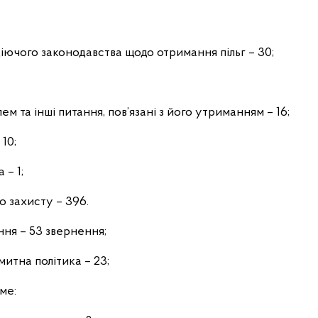
діючого законодавства щодо отримання пільг – 30;
ем та інші питання, пов’язані з його утриманням – 16;
10;
 – 1;
о захисту – 396.
ання – 53 звернення;
митна політика – 23;
ме: