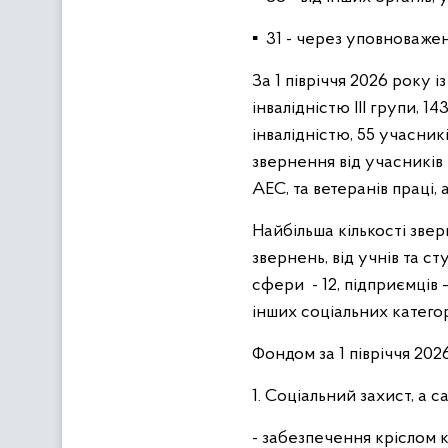
▪ 31 - через уповноваже
За 1 півріччя 2026 року і
інвалідністю ІІІ групи, 143
інвалідністю, 55 учасникі
звернення від учасників в
АЕС, та ветеранів праці, 
Найбільша кількості звер
звернень, від учнів та ст
сфери - 12, підприємців –
інших соціальних катего
Фондом за 1 півріччя 202
1. Соціальний захист, а с
- забезпечення кріслом к