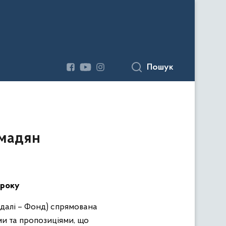
Пошук
омадян
 року
(далі – Фонд) спрямована
ми та пропозиціями, що