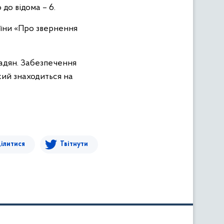
до відома – 6.
раїни «Про звернення
адян. Забезпечення
який знаходиться на
ілитися
Твітнути