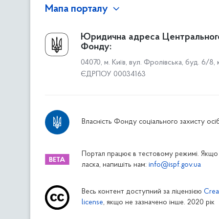
Мапа порталу
Про Фонд
Юридична адреса Центральног
Фонду:
Керівництво
04070, м. Київ, вул. Фролівська, буд. 6/8,
Структура Фонду
ЄДРПОУ 00034163
Територіальні відділення
Вінницьке відділення
Волинське відділення
Власність Фонду соціального захисту осіб
Дніпропетровське відділення
Донецьке відділення
Житомирське відділення
Портал працює в тестовому режимі. Якщо 
ласка, напишіть нам:
info@ispf.gov.ua
Закарпатське відділення
Запорізьке відділення
Весь контент доступний за ліцензією
Crea
Івано-Франківське відділення
license
, якщо не зазначено інше. 2020 рік
Київське міське відділення