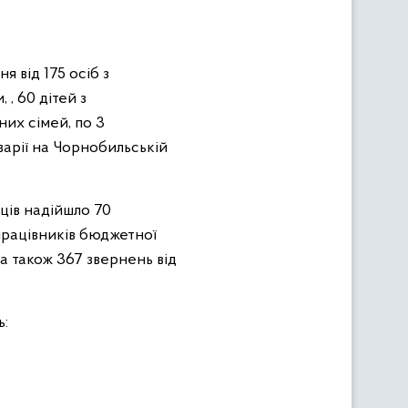
я від 175 осіб з
, , 60 дітей з
тних сімей, по 3
аварії на Чорнобильській
вців надійшло 70
, працівників бюджетної
, а також 367 звернень від
ь: