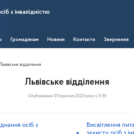
сіб з інвалідністю
о
Громадянам
Новини
Контакти
Звернення
Львівське відділення
Львівське відділення
Опубліковано 01 березня 2023 року о 11:30
єднання осіб з
Висвітлення пит
захисту осіб з і