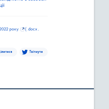
ії
 2022 року.
( .docx ,
ілитися
Твітнути