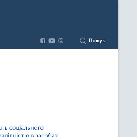
Пошук
ань соціального
нвалідністю в засобах