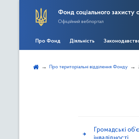
Фонд соціального захисту о
Офіційний вебпортал
Про Фонд
Діяльність
Законодавств
Про територіальні відділення Фонду
Громадські об’
інвалідності