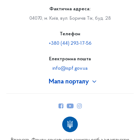
Фактична адреса:
04070, м. Київ, вул. Боричів Тік, буд. 28
Телефон
+380 (44) 293-17-56
Електронна пошта
info@ispf.gov.ua
Мапа порталу
Про Фонд
Керівництво
Структура Фонду
Територіальні відділення
Вінницьке відділення
Волинське відділення