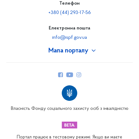
Телефон
+380 (44) 293-17-56
Електронна пошта
info@ispf.gov.ua
Мапа порталу
Про Фонд
Керівництво
Структура Фонду
Територіальні відділення
Вінницьке відділення
Волинське відділення
Власність Фонду соціального захисту осіб з інвалідністю
Дніпропетровське відділення
Донецьке відділення
Житомирське відділення
Портал працює в тестовому режимі. Якщо ви маєте