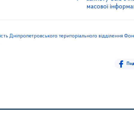
масової інформац
ість Дніпропетровського територіального відділення Фонду
)
Под