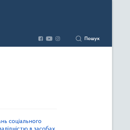
Пошук
ань соціального
нвалідністю в засобах