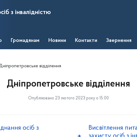
сіб з інвалідністю
о
Громадянам
Новини
Контакти
Звернення
Дніпропетровське відділення
Дніпропетровське відділення
Опубліковано 23 лютого 2023 року о 15:00
єднання осіб з
Висвітлення пит
захисту осіб з і