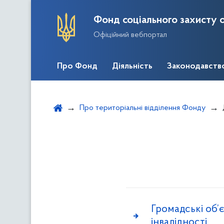
Фонд соціального захисту о
Офіційний вебпортал
Про Фонд
Діяльність
Законодавств
Про територіальні відділення Фонду
Громадські об’
інвалідності