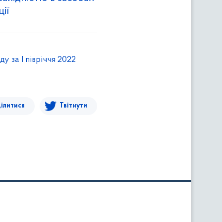
ії
 за І півріччя 2022
ілитися
Твітнути