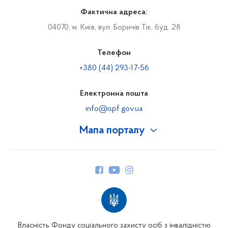
Фактична адреса:
04070, м. Київ, вул. Боричів Тік, буд. 28
Телефон
+380 (44) 293-17-56
Електронна пошта
info@ispf.gov.ua
Мапа порталу
Про Фонд
Керівництво
Структура Фонду
Територіальні відділення
Вінницьке відділення
Волинське відділення
Власність Фонду соціального захисту осіб з інвалідністю