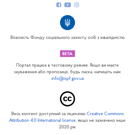
Структура Фонду
Територіальні відділення
Вінницьке відділення
Волинське відділення
Власність Фонду соціального захисту осіб з інвалідністю
Дніпропетровське відділення
Донецьке відділення
Житомирське відділення
Портал працює в тестовому режимі. Якщо ви маєте
Закарпатське відділення
зауваження або пропозиції, будь ласка, напишіть нам:
info@ispf.gov.ua
Запорізьке відділення
Івано-Франківське відділення
Київське міське відділення
Київське обласне відділення
Весь контент доступний за ліцензією
Creative Commons
Кіровоградське відділення
Attribution 4.0 International license
, якщо не зазначено інше.
Луганське відділення
2020 рік