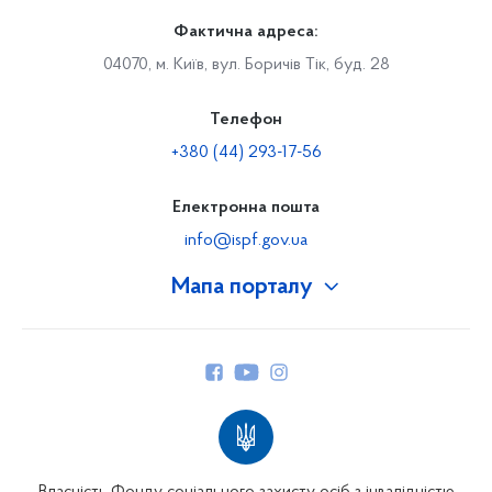
Фактична адреса:
04070, м. Київ, вул. Боричів Тік, буд. 28
Телефон
+380 (44) 293-17-56
Електронна пошта
info@ispf.gov.ua
Мапа порталу
Про Фонд
Керівництво
Структура Фонду
Територіальні відділення
Вінницьке відділення
Волинське відділення