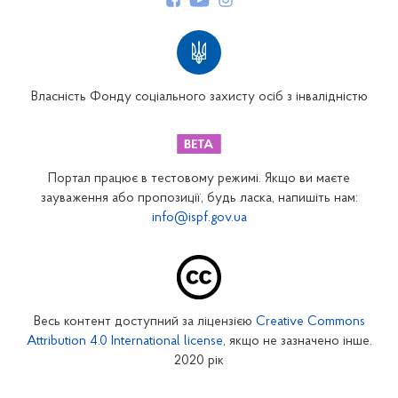
Структура Фонду
Територіальні відділення
Вінницьке відділення
Волинське відділення
Власність Фонду соціального захисту осіб з інвалідністю
Дніпропетровське відділення
Донецьке відділення
Житомирське відділення
Портал працює в тестовому режимі. Якщо ви маєте
Закарпатське відділення
зауваження або пропозиції, будь ласка, напишіть нам:
info@ispf.gov.ua
Запорізьке відділення
Івано-Франківське відділення
Київське міське відділення
Київське обласне відділення
Весь контент доступний за ліцензією
Creative Commons
Кіровоградське відділення
Attribution 4.0 International license
, якщо не зазначено інше.
Луганське відділення
2020 рік
Львівське відділення