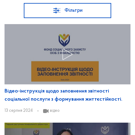
Фільтри
Відео-інструкція щодо заповнення звітності
соціальної послуги з формування життєстійкості.
13 серпня 2024
відео