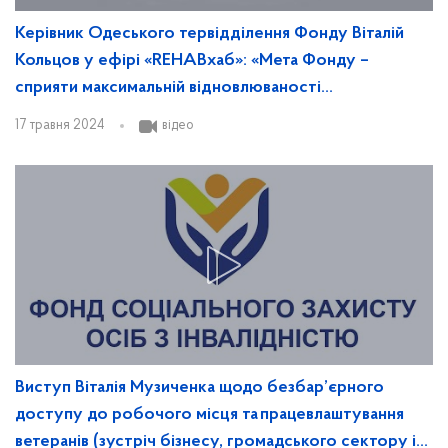
Керівник Одеського тервідділення Фонду Віталій
Кольцов у ефірі «REHABхаб»: «Мета Фонду –
сприяти максимальній відновлюваності
постраждалих військових»
17 травня 2024
відео
Виступ Віталія Музиченка щодо безбар’єрного
доступу до робочого місця та працевлаштування
ветеранів (зустріч бізнесу, громадського сектору і