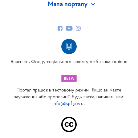
Мапа порталу
Про Фонд
Керівництво
Структура Фонду
Територіальні відділення
Вінницьке відділення
Волинське відділення
Власність Фонду соціального захисту осіб з інвалідністю
Дніпропетровське відділення
Донецьке відділення
Житомирське відділення
Портал працює в тестовому режимі. Якщо ви маєте
Закарпатське відділення
зауваження або пропозиції, будь ласка, напишіть нам:
info@ispf.gov.ua
Запорізьке відділення
Івано-Франківське відділення
Київське міське відділення
Київське обласне відділення