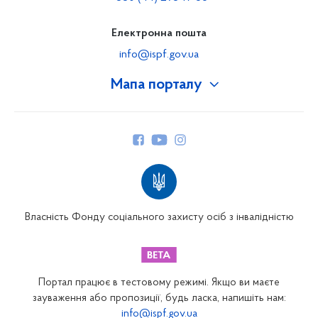
Електронна пошта
info@ispf.gov.ua
Мапа порталу
Про Фонд
Керівництво
Структура Фонду
Територіальні відділення
Вінницьке відділення
Волинське відділення
Власність Фонду соціального захисту осіб з інвалідністю
Дніпропетровське відділення
Донецьке відділення
Житомирське відділення
Портал працює в тестовому режимі. Якщо ви маєте
Закарпатське відділення
зауваження або пропозиції, будь ласка, напишіть нам:
info@ispf.gov.ua
Запорізьке відділення