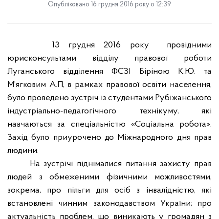
Опубліковано 16 грудня 2016 року о 12:39
13 грудня 2016 року
провідними
юрисконсультами відділу правової роботи
Луганського відділення ФСЗІ Біріною К.Ю. та
М’ягковим А.П, в рамках правової освіти населення,
було проведено зустріч із студентами Рубіжанського
індустріально-педагогічного технікуму, які
навчаються за спеціальністю «Соціальна робота».
Захід було приурочено до Міжнародного дня прав
людини.
На зустрічі піднімалися питання захисту прав
людей з обмеженими фізичними можливостями,
зокрема, про пільги для осіб з інвалідністю, які
встановлені чинним законодавством України; про
актуальність проблем, що виникають у громадян з