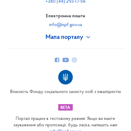
+380 (44) 293-17-56
Електронна пошта
info@ispf.gov.ua
Мапа порталу
Про Фонд
Керівництво
Структура Фонду
Територіальні відділення
Вінницьке відділення
Волинське відділення
Власність Фонду соціального захисту осіб з інвалідністю
Дніпропетровське відділення
Донецьке відділення
Житомирське відділення
Портал працює в тестовому режимі. Якщо ви маєте
Закарпатське відділення
зауваження або пропозиції, будь ласка, напишіть нам: