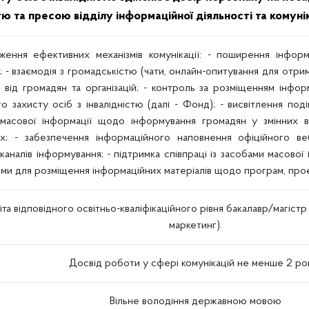
стю та пресою відділу інформаційної діяльності та комун
ження ефективних механізмів комунікації:
- поширення інформ
ї;
- взаємодія з громадськістю (чати, онлайн-опитування для отрим
 від громадян та організацій;
- контроль за розміщенням інфор
го захисту осіб з інвалідністю (далі - Фонд);
- висвітлення под
масової інформації щодо інформування громадян у змінних 
ах;
- забезпечення інформаційного наповнення офіційного в
 каналів інформування;
- підтримка співпраці із засобами масової
ями для розміщення інформаційних матеріалів щодо програм, проєк
іта відповідного освітньо-кваліфікаційного рівня бакалавр/магіст
маркетинг).
Досвід роботи у сфері комунікацій не менше 2 рок
Вільне володіння державною мовою