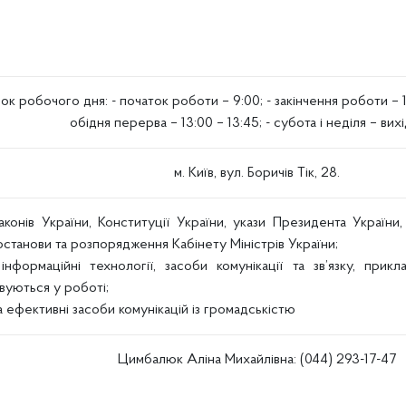
ок робочого дня:
- початок роботи – 9:00;
- закінчення роботи – 
обідня перерва – 13:00 – 13:45;
- субота і неділя – вихі
м. Київ, вул. Боричів Тік, 28.
законів України, Конституції України, укази Президента України
останови та розпорядження Кабінету Міністрів України;
 інформаційні технології, засоби комунікації та зв’язку, прик
вуються у роботі;
та ефективні засоби комунікацій із громадськістю
Цимбалюк Аліна Михайлівна: (044) 293-17-47