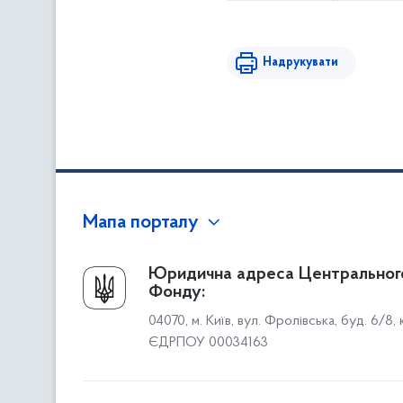
Надрукувати
Мапа порталу
Про Фонд
Юридична адреса Центральног
Фонду:
Керівництво
04070, м. Київ, вул. Фролівська, буд. 6/8,
Структура Фонду
ЄДРПОУ 00034163
Територіальні відділення
Вінницьке відділення