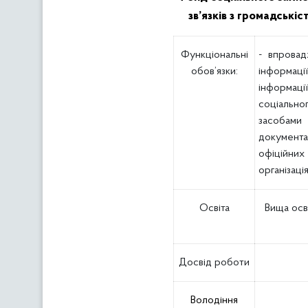
зв’язків з громадські
Функціональні
- впровад
обов’язки:
інформаці
інформації
соціально
засобами 
документ
офіційних
організаці
Освіта
Вища осв
Досвід роботи
Володіння