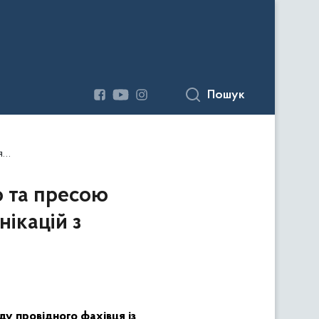
Пошук
ю
ю та пресою
нікацій з
ду провідного фахівця із