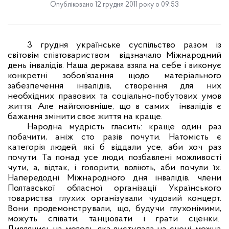
Опубліковано 12 грудня 2011 року о 09:53
3 грудня українське суспільство разом із
світовім співтовариством
відзначало Міжнародний
день інвалідів. Наша держава взяла на себе і виконує
конкретні зобов’язання щодо матеріального
забезпечення інвалідів, створення для них
необхідних правових та соціально-побутових умов
життя. Але найголовніше, що в самих
інвалідів є
бажання змінити своє життя на краще.
Народна мудрість гласить: краще один раз
побачити, аніж сто разів почути. Натомість є
категорія людей, які б віддали усе, аби хоч раз
почути. Та понад усе люди, позбавлені можливості
чути, а, відтак, і говорити, воліють, аби почули їх.
Напередодні Міжнародного дня інвалідів, члени
Полтавської обласної організації Українського
товариства глухих організували чудовий концерт.
Вони продемонстрували, що, будучи глухонімими,
можуть співати, танцювати і грати сценки.