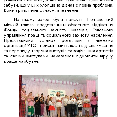
Дивлячись на молодь, яка виступала на сцені, можна
забути, що у цих хлопців та дівчат є певна проблема.
Вони артистичні, сучасні, впевненні.
На цьому заході були присутні Полтавський
міській голова, представники обласного відділення
Фонду соціального захисту інвалідів, Головного
управління праці та соціального захисту населення.
Представники установ розділили з членами
організації УТОГ приємні миттєвості від спілкування
та перегляду творчих виступів самодіяльних артистів
та своїми виступами намагалися підкріпити віру у
краще майбутнє.