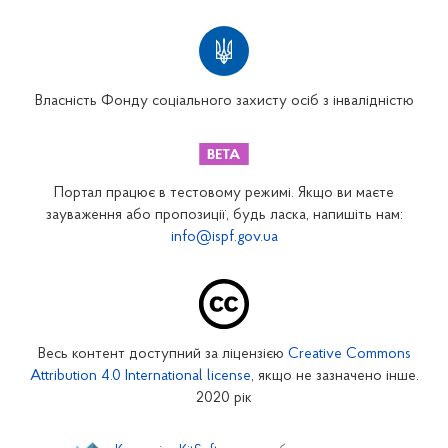
Територіальні відділення
Вінницьке відділення
Волинське відділення
Власність Фонду соціального захисту осіб з інвалідністю
Дніпропетровське відділення
Донецьке відділення
Житомирське відділення
Портал працює в тестовому режимі. Якщо ви маєте
Закарпатське відділення
зауваження або пропозиції, будь ласка, напишіть нам:
info@ispf.gov.ua
Запорізьке відділення
Івано-Франківське відділення
Київське міське відділення
Київське обласне відділення
Весь контент доступний за ліцензією
Creative Commons
Кіровоградське відділення
Attribution 4.0 International license
, якщо не зазначено інше.
Луганське відділення
2020 рік
Львівське відділення