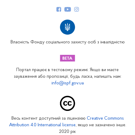
Керівництво
Структура Фонду
Територіальні відділення
Вінницьке відділення
Волинське відділення
Власність Фонду соціального захисту осіб з інвалідністю
Дніпропетровське відділення
Донецьке відділення
Житомирське відділення
Портал працює в тестовому режимі. Якщо ви маєте
Закарпатське відділення
зауваження або пропозиції, будь ласка, напишіть нам:
info@ispf.gov.ua
Запорізьке відділення
Івано-Франківське відділення
Київське міське відділення
Київське обласне відділення
Весь контент доступний за ліцензією
Creative Commons
Кіровоградське відділення
Attribution 4.0 International license
, якщо не зазначено інше.
Луганське відділення
2020 рік