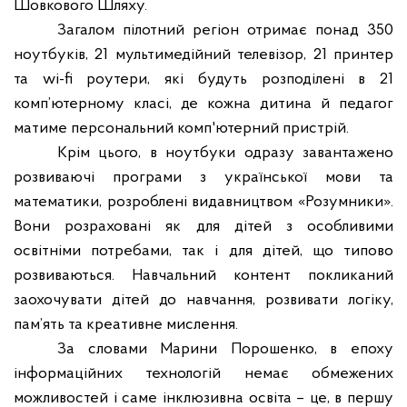
Шовкового Шляху.
Загалом пілотний регіон отримає понад 350
ноутбуків, 21 мультимедійний телевізор, 21 принтер
та wi-fi роутери, які будуть розподілені в 21
комп’ютерному класі, де кожна дитина й педагог
матиме персональний комп'ютерний пристрій.
Крім цього, в ноутбуки одразу завантажено
розвиваючі програми з української мови та
математики, розроблені видавництвом «Розумники».
Вони розраховані як для дітей з особливими
освітніми потребами, так і для дітей, що типово
розвиваються. Навчальний контент покликаний
заохочувати дітей до навчання, розвивати логіку,
пам’ять та креативне мислення.
За словами Марини Порошенко, в епоху
інформаційних технологій немає обмежених
можливостей і саме інклюзивна освіта – це, в першу