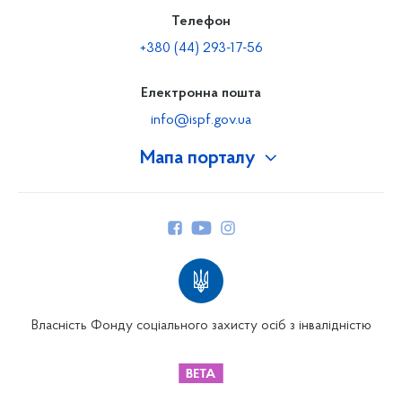
Телефон
+380 (44) 293-17-56
Електронна пошта
info@ispf.gov.ua
Мапа порталу
Про Фонд
Керівництво
Структура Фонду
Територіальні відділення
Вінницьке відділення
Волинське відділення
Власність Фонду соціального захисту осіб з інвалідністю
Дніпропетровське відділення
Донецьке відділення
Житомирське відділення