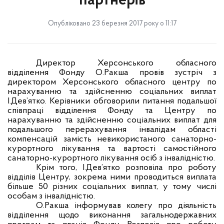
партнерів
Опубліковано 23 березня 2017 року о 11:17
Директор Херсонського обласного
відділення Фонду О.Ракша провів зустріч з
директором Херсонського обласного центру по
нарахуванню та здійсненню соціальних виплат
І.Дев’ятко. Керівники обговорили питання подальшої
співпраці відділення Фонду та Центру по
нарахуванню та здійсненню соціальних виплат для
подальшого перерахування інвалідам області
компенсацій замість невикористаного санаторно-
курортного лікування та вартості самостійного
санаторно-курортного лікування осіб з інвалідністю.
Крім того, І.Дев’ятко розповіла про роботу
відділів Центру, зокрема ними проводиться виплата
більше 50 різних соціальних виплат, у тому числі
особам з інвалідністю.
О.Ракша інформував колегу про діяльність
відділення щодо виконання загальнодержавних