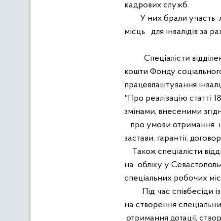
кадрових служб.
У них брали участь
місць
для інвалідів за р
Спеціалісти відділе
кошти Фонду соціального
працевлаштування інвалід
"Про реалізацію статті 1
змінами, внесеними згі
про умови отримання
застави, гарантії, догово
Також спеціалісти відд
на
обліку у Севастополь
спеціальних робочих міс
Під час співбесіди 
на створення спеціальних
отримання дотації, ство