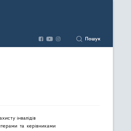
Пошук
ахисту інвалідів
алтерами
та
керівниками