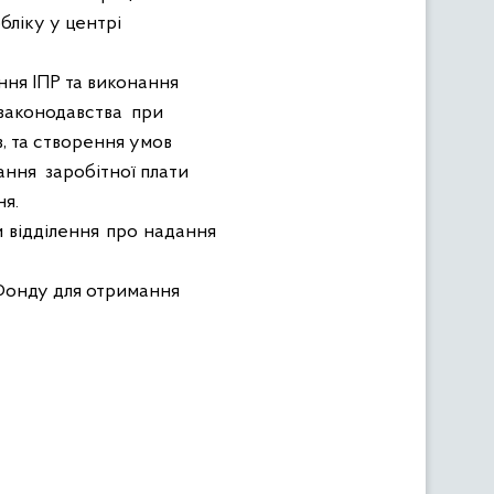
бліку у центрі
ння ІПР та виконання
 законодавства
при
в, та створення умов
вання
заробітної плати
ня.
и відділення про надання
 Фонду для отримання