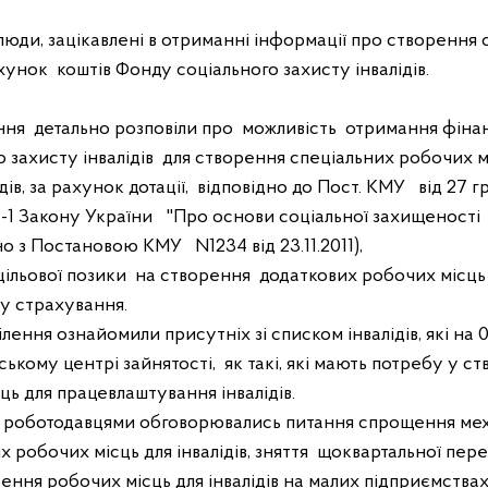
люди, зацікавлені в отриманні інформації про створення
ахунок
коштів Фонду соціального захисту інвалідів.
ння
детально розповіли про
можливість
отримання фінан
 захисту інвалідів
для створення спеціальних робочих м
ів, за рахунок дотації,
відповідно до Пост. КМУ
від 27 г
8-1 Закону України
"Про основи соціальної захищеності
дно з Постановою КМУ
N1234 від 23.11.2011),
цільової позики
на створення
додаткових робочих місць д
ру страхування.
ілення ознайомили присутніх зі списком інвалідів, які на 
ському центрі зайнятості,
як такі, які мають потребу у с
ць для працевлаштування інвалідів.
із роботодавцями обговорювались питання спрощення мех
 робочих місць для інвалідів, зняття
щоквартальної пере
рення робочих місць для інвалідів на малих підприємств