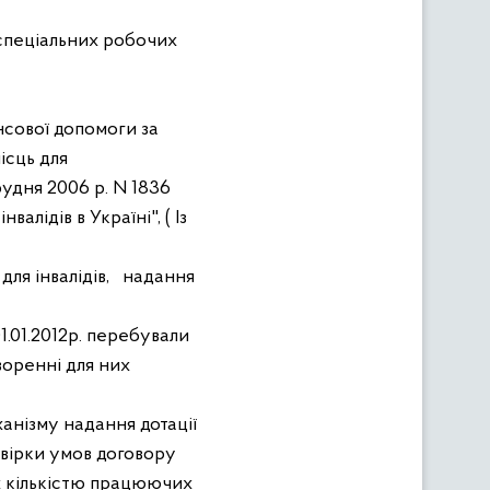
 спеціальних робочих
сової допомоги за
ісць для
рудня 2006 р. N 1836
інвалідів в Україні", ( Із
ля інвалідів,
надання
01.01.2012р. перебували
творенні для них
анізму надання дотації
вірки умов договору
ах кількістю працюючих