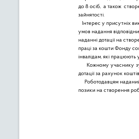
до 8 осіб,
а також
створе
зайнятості.
Інтерес у присутніх ви
умов надання відповідни
наданні дотації на створ
праці за кошти Фонду соц
інвалідам, які працюють 
Кожному учаснику зу
дотації за рахунок кошті
Роботодавцям наданий 
позики на створення робо