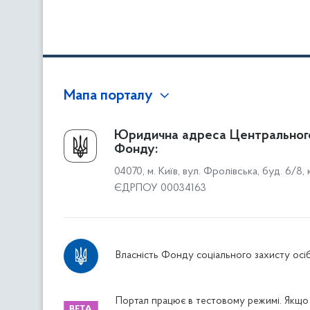
Мапа порталу
Про Фонд
Юридична адреса Центральног
Фонду:
Керівництво
04070, м. Київ, вул. Фролівська, буд. 6/8,
Структура Фонду
ЄДРПОУ 00034163
Територіальні відділення
Вінницьке відділення
Волинське відділення
Власність Фонду соціального захисту осіб
Дніпропетровське відділення
Донецьке відділення
Житомирське відділення
Портал працює в тестовому режимі. Якщо 