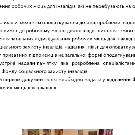
ння робочих місць для інвалідів, які не перебувають на о
кликали
механізм оподаткування дотації, проблеми
нада
х вимог до робочому місцю для інвалідів, питання
зміни
ення загальних індивідуальних робочих місць для інваліді
іального захисту інвалідів, надання
пільг для оподатку
у приватних підприємців на загальної формі оподаткуван
стрічі
надали пам
’
ятку,
яка
розроблена
спеціалістам
в Фонду соціального захисту інвалідів.
перелік документів, які необхідно надати у відділення
чих місць для інвалідів.