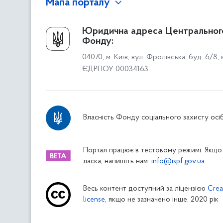
Мапа порталу
Про Фонд
Юридична адреса Центральног
Фонду:
Керівництво
04070, м. Київ, вул. Фролівська, буд. 6/8,
Структура Фонду
ЄДРПОУ 00034163
Територіальні відділення
Вінницьке відділення
Волинське відділення
Власність Фонду соціального захисту осіб
Дніпропетровське відділення
Донецьке відділення
Житомирське відділення
Портал працює в тестовому режимі. Якщо 
ласка, напишіть нам:
info@ispf.gov.ua
Закарпатське відділення
Запорізьке відділення
Весь контент доступний за ліцензією
Crea
Івано-Франківське відділення
license
, якщо не зазначено інше. 2020 рік
Київське міське відділення