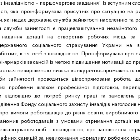
з інвалідністю – першочергове завдання”
.
Із вступним с
сті, яка проінформувала присутніх про ситуацію на ри
и, які надає державна служба зайнятості населенню та р
 служби зайнятості є працевлаштування незайнятого 
 надання дотації на створення робочих місць за
 державного соціального страхування України на в
ітних, в т.ч. осіб з інвалідністю. Проінформувала про
іні-ярмарків вакансій із метою підвищення мотивації до пр
ається невирішеною низька конкурентоспроможність осіб
и зайнятості проводиться цілеспрямована робота що
єї проблеми шляхом професійної підготовки, перепі
них відповідно до потреб ринку праці та замовлень р
ділення Фонду соціального захисту інвалідів наголосив 
в про вимоги роботодавців до рівня освіти, виробничого
найомив роботодавців з умовами отримання дотації н
евлаштування осіб з інвалідністю, про заповнення нор
афних санкцій за невиконання нормативу робочих міс