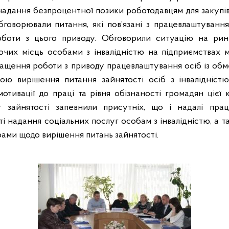
о надання безпроцентної позики роботодавцям для закупі
говорювали питання, які пов’язані з працевлаштування
оботи з цього приводу. Обговорили ситуацію на рин
очих місць особами з інвалідністю на підприємствах м
ащення роботи з приводу працевлаштування осіб із об
ою вирішення питання зайнятості осіб з інвалідністю
отивації до праці та рівня обізнаності громадян цієї 
ру зайнятості запевнили присутніх, що і надалі пр
 надання соціальних послуг особам з інвалідністю, а т
ами щодо вирішення питань зайнятості.