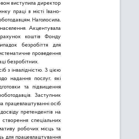
ловом виступила директор
нку праці в місті Івано-
оботодавцям. Наголосила,
населення. Акцентувала
 рахунок коштів Фонду
ипадок безробіття для
 систематичне проведення
аці безробітних.
 з інвалідністю. З цією
до надання послуг, які
дготовки та підвищення
оботодавців. Заступник
на працевлаштуванні осіб
 досвіду претендентів на
а створення спеціальних
мативу робочих місць та
ць для працевлаштування