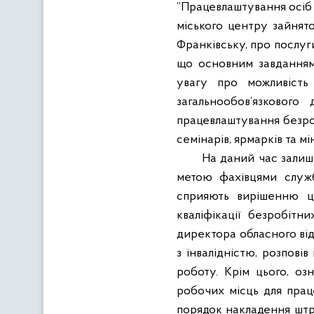
”Працевлаштування осіб 
міського центру зайнято
Франківську, про послуг
що основним завданням
увагу про можливість
загальнообов’язкового
працевлаштування безроб
семінарів, ярмарків та м
На даний час залиш
метою фахівцями служб
сприяють вирішенню ці
кваліфікації безробіт
директора обласного від
з інвалідністю, розпові
роботу. Крім цього, оз
робочих місць для прац
порядок накладення штр