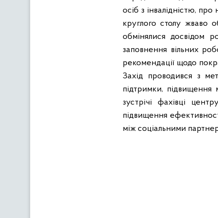
осіб з інвалідністю, пр
круглого столу жваво об
обмінялися досвідом р
заповнення вільних роб
рекомендації щодо покр
Захід проводився з мет
підтримки, підвищення м
зустрічі фахівці цент
підвищення ефективності
між соціальними партнер