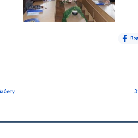
Под
іабету
З