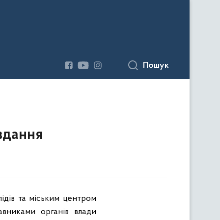
Пошук
вдання
ідів та міським центром
авниками органів влади