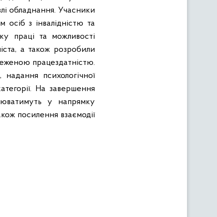
влі обладнання. Учасники
м осіб з інвалідністю та
ку праці та можливості
іста, а також розробили
меженою працездатністю.
, надання психологічної
категорії. На завершення
ацюватимуть у напрямку
акож посилення взаємодії