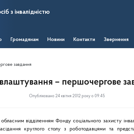
сіб з інвалідністю
о
Громадянам
Новини
Контакти
Звернення
ргове завдання
влаштування – першочергове за
Опубліковано 24 квітня 2012 року о 09:45
 обласним відділенням Фонду соціального захисту інвал
засідання круглого столу з роботодавцями та предст