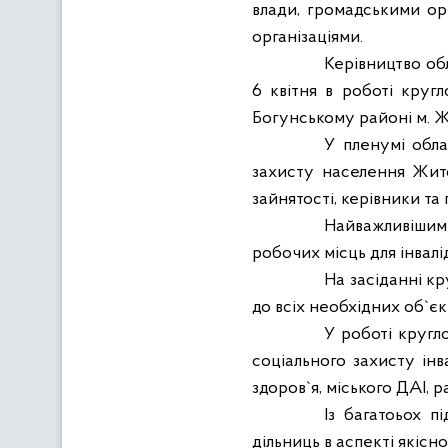
влади, громадськими ор
організаціями.
Керівництво об
6 квітня в роботі круг
Богунському районі м. 
У пленумі обла
захисту населення Жито
зайнятості, керівники та
Найважливішим 
робочих місць для інвалі
На засіданні к
до всіх необхідних об
`
єк
У роботі кругл
соціального захисту інв
здоров
`я,
міського ДАІ, 
Із багатоьох п
дільниць в аспекті якісн