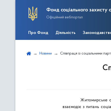
Фонд соціального захисту о
Офіційний вебпортал
Про Фонд
Діяльність
Законодавств
Новини
Співпраця із соціальними пар
Сп
Житомирське об
взаємодіє з питань соці