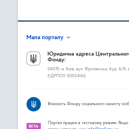
Мапа порталу
Про Фонд
Юридична адреса Центральног
Фонду:
Керівництво
04070, м. Київ, вул. Фролівська, буд. 6/8,
Структура Фонду
ЄДРПОУ 00034163
Територіальні відділення
Вінницьке відділення
Волинське відділення
Власність Фонду соціального захисту осіб
Дніпропетровське відділення
Донецьке відділення
Житомирське відділення
Портал працює в тестовому режимі. Якщо 