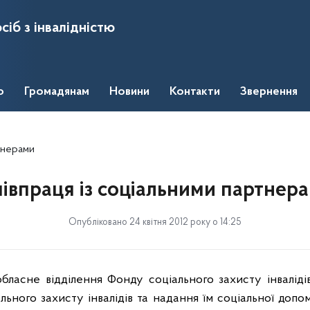
сіб з інвалідністю
о
Громадянам
Новини
Контакти
Звернення
тнерами
івпраця із соціальними партнер
Опубліковано 24 квітня 2012 року о 14:25
ласне відділення Фонду соціального захисту інваліді
ального захисту інвалідів та надання їм соціальної допо