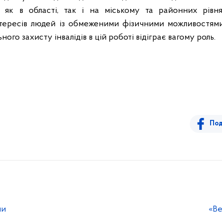
и як в області, так і на міському та районних рівн
інтересів людей із обмеженими фізичними можливостям
ого захисту інвалідів в цій роботі відіграє вагому роль.
Под
ми
«Ве