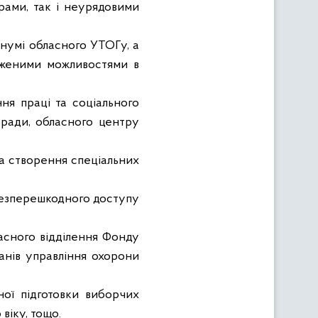
рами, так
і неурядовими
нумі обласного УТОГу, а
меженими можливостями в
ня праці та соціального
 ради, обласного центру
а створення спеціальних
 безперешкодного доступу
асного відділення Фонду
ганів управління охорони
ної підготовки виборчих
віку, тощо.