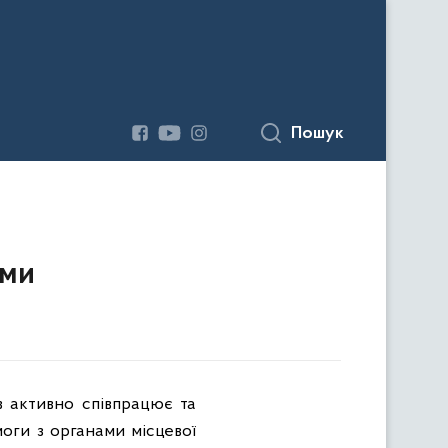
Пошук
ами
в активно співпрацює та
моги з органами місцевої