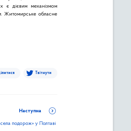
ях
є дієвим механізмом
и. Житомирське обласне
ілитися
Твітнути
Наступна
села подорож» у Полтаві