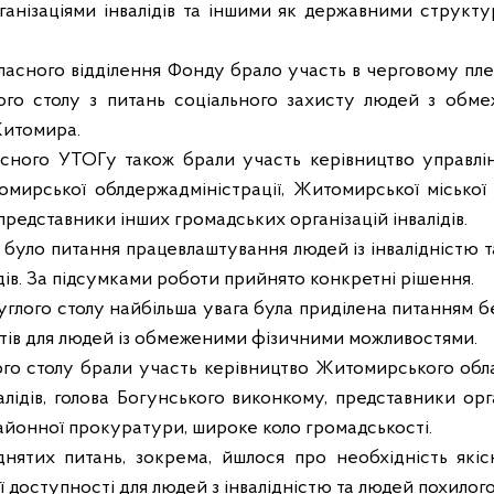
ганізаціями інвалідів та іншими як державними структу
ласного відділення Фонду брало участь в черговому пле
лого столу з питань соціального захисту людей з об
Житомира.
сного УТОГу також брали участь керівництво управлін
мирської облдержадміністрації, Житомирської міської
 представники інших громадських організацій інвалідів.
було питання працевлаштування людей із інвалідністю т
дів. За підсумками роботи прийнято конкретні рішення.
руглого столу найбільша увага була приділена питанням
тів для людей із обмеженими фізичними можливостями.
ого столу брали участь керівництво Житомирського обл
алідів, голова Богунського виконкому, представники ор
районної прокуратури, широке коло громадськості.
іднятих питань, зокрема, йшлося про необхідність якіс
ої доступності для людей з інвалідністю та людей похилого 