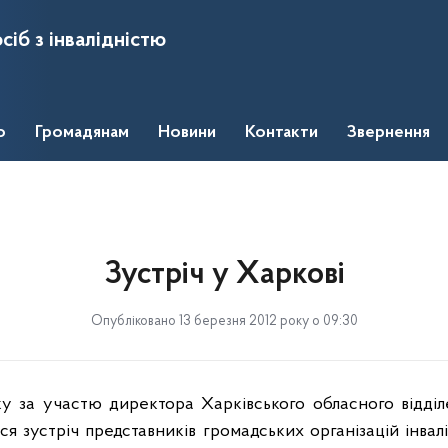
сіб з інвалідністю
о
Громадянам
Новини
Контакти
Звернення
Зустріч у Харкові
Опубліковано 13 березня 2012 року о 09:30
ку за участю директора Харківського обласного відді
ася зустріч представників громадських організацій інвалі