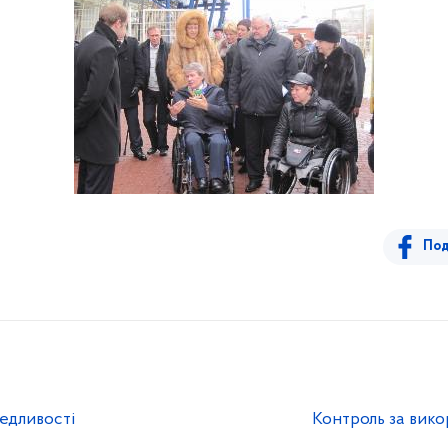
Под
ведливості
Контроль за вик