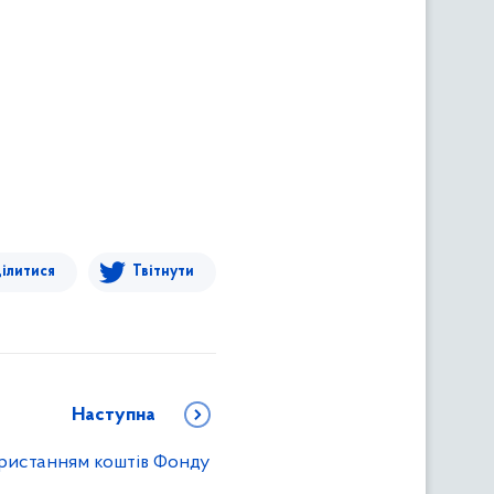
ілитися
Твітнути
Наступна
ористанням коштів Фонду