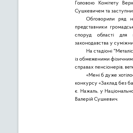
Головою Комітету Верх
Сушкевичем та заступни
Обговорили ряд н
представники громадськ
споруд області для ві
законодавства у суміжн
На стадіоні "Металі
із обмеженими фізичним
справах пенсіонерів, вет
«Мені б дуже хотіл
конкурсу «Заклад без ба
є. Нажаль, у Національн
Валерій Сушкевич.