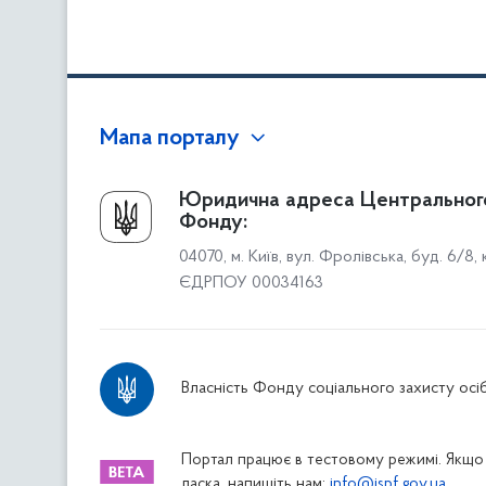
Мапа порталу
Про Фонд
Юридична адреса Центральног
Фонду:
Керівництво
04070, м. Київ, вул. Фролівська, буд. 6/8,
Структура Фонду
ЄДРПОУ 00034163
Територіальні відділення
Вінницьке відділення
Волинське відділення
Власність Фонду соціального захисту осіб
Дніпропетровське відділення
Донецьке відділення
Житомирське відділення
Портал працює в тестовому режимі. Якщо 
ласка, напишіть нам:
info@ispf.gov.ua