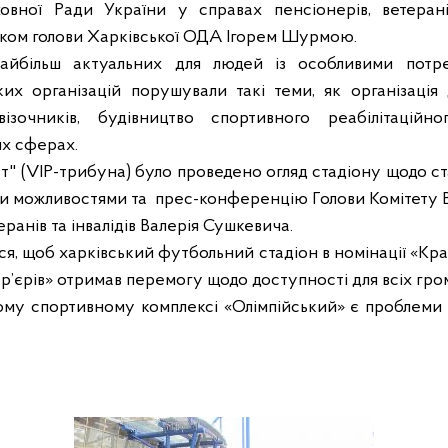
овної Ради України у справах пенсіонерів, ветеранів
ком голови Харківської ОДА Ігорем Шурмою.
айбільш актуальних для людей із особливими потре
их організацій порушували такі теми, як організація
зочників, будівництво спортивного реабілітаційно
их сферах.
ст" (VIP-трибуна) було проведено огляд стадіону щодо ст
и можливостями та
прес-конференцію Голови Комітету В
еранів та інвалідів Валерія Сушкевича.
ося, щоб харківський футбольний стадіон в номінації «К
р’єрів» отримав перемогу щодо доступності для всіх гром
ому спортивному комплексі «Олімпійський» є проблеми і