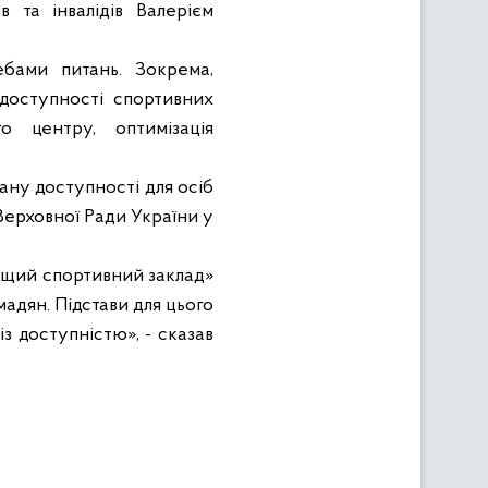
 та інвалідів Валерієм
бами питань. Зокрема,
 доступності спортивних
го центру, оптимізація
ану доступності для осіб
ерховної Ради України у
ращий спортивний заклад»
адян. Підстави для цього
з доступністю», - сказав