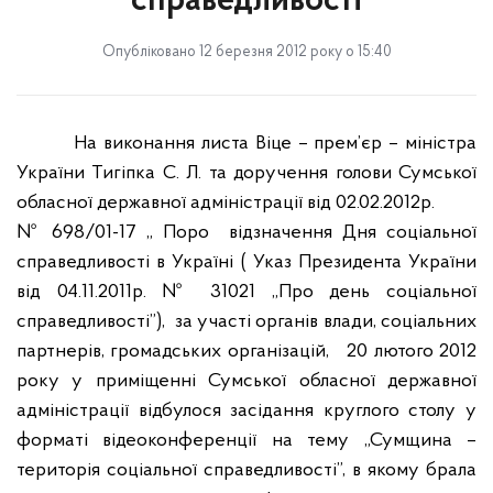
справедливості
Опубліковано 12 березня 2012 року о 15:40
На виконання листа Віце – прем’єр – міністра
України Тигіпка С. Л. та доручення голови Сумської
обласної державної адміністрації від 02.02.2012р.
№ 698/01-17 „ Поро
відзначення Дня соціальної
справедливості в Україні ( Указ Президента України
від 04.11.2011р. № 31021 „Про день соціальної
справедливості”),
за участі органів влади, соціальних
партнерів, громадських організацій,
20 лютого 2012
року у приміщенні Сумської обласної державної
адміністрації відбулося засідання круглого столу у
форматі відеоконференції на тему „Сумщина –
територія соціальної справедливості”, в якому брала