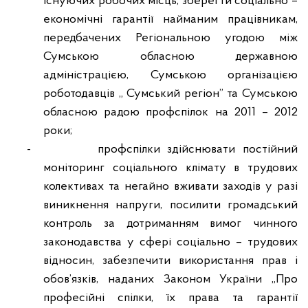
існуючих робочих місць, зберегти соціально –
економічні гарантії найманим працівникам,
передбачених Регіональною угодою між
Сумською обласною державною
адміністрацією, Сумською організацією
роботодавців „ Сумський регіон” та Сумською
обласною радою профспілок на 2011 – 2012
роки;
-
профспілки здійснювати постійний
моніторинг соціального клімату в трудових
колективах та негайно вживати заходів у разі
виникнення напруги, посилити громадський
контроль за дотриманням вимог чинного
законодавства у сфері соціально – трудових
відносин, забезпечити використання прав і
обов’язків, наданих Законом України „Про
професійні спілки, їх права та гарантії