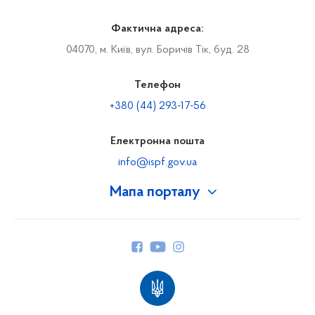
Фактична адреса:
04070, м. Київ, вул. Боричів Тік, буд. 28
Телефон
+380 (44) 293-17-56
Електронна пошта
info@ispf.gov.ua
Мапа порталу
Про Фонд
Керівництво
Структура Фонду
Територіальні відділення
Вінницьке відділення
Волинське відділення