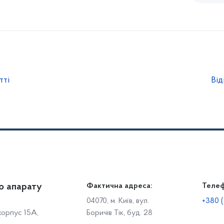
тті
Від
о апарату
Громадянам
Фактична адреса:
Теле
Дія
Доступ до публічної інформації
Робо
04070, м. Київ, вул.
+380 (
 корпус 15А,
Боричів Тік, буд. 28
Звіти щодо роботи із запитами на отримання публічної
С
інформації