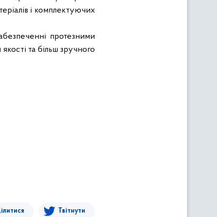
атеріалів і комплектуючих
абезпеченні протезними
 якості та більш зручного
ілитися
Твітнути