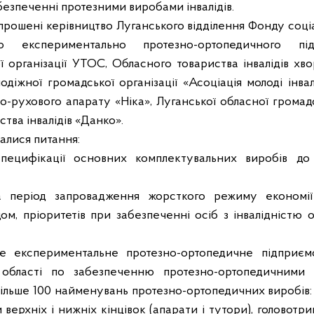
безпеченні протезними виробами інвалідів.
прошені керівництво Луганського відділення Фонду соціа
о експериментально протезно-ортопедичного під
 організації УТОС, Обласного товариства інвалідів хв
одіжної громадської організації «Асоціація молоді інвал
о-рухового апарату «Ніка», Луганської обласної громадсь
ства інвалідів «Данко».
далися питання:
пецифікації основних комплектувальних виробів до
на період запровадження жорсткого режиму економі
ом, пріоритетів при забезпеченні осіб з інвалідністю 
е експериментальне протезно-ортопедичне підприєм
 області по забезпеченню протезно-ортопедичними
 більше 100 найменувань протезно-ортопедичних виробів:
и верхніх і нижніх кінцівок (апарати і тутори), головотри