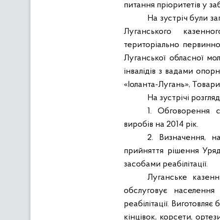
питання пріоритетів у за
На зустріч були за
Луганського казенног
територіально первинної
Луганської обласної мол
інвалідів з вадами опорн
«Іоланта-Лугань», Товари
На зустрічі розгля
1. Обговорення с
виробів на 2014 рік.
2. Визначення, 
прийняття рішення Уряд
засобами реабілітації.
Луганське казенн
обслуговує населення
реабілітації. Виготовляє
кінцівок, корсети, ортез