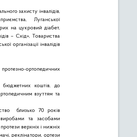
льного захисту інвалідів,
приємства, Луганської
орих на цукровий діабет,
ідів – Схід», Товариства
кої організації інвалідів
 протезно-ортопедичних
ї бюджетних коштів, до
ортопедичним взуттям та
ство
близько 70 років
 виробами та засобами
 протези верхніх і нижніх
мачі, реклінатори, ортези