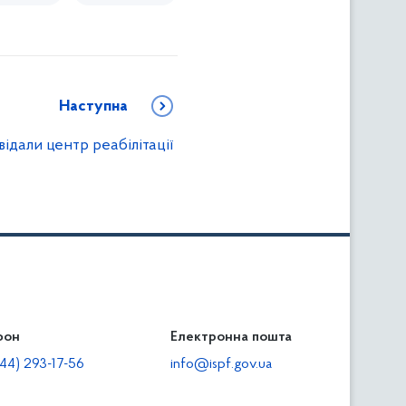
Наступна
відали центр реабілітації
фон
льність
Електронна пошта
тодавцям
44) 293-17-56
info@ispf.gov.ua
плата адміністративно-господарських санкцій