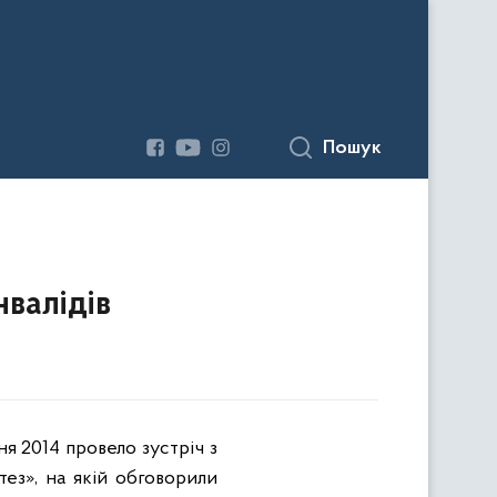
Пошук
нвалідів
ня 2014 провело зустріч з
тез», на якій обговорили