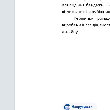
для сидіння, бандажні і 
вітчизняних і зарубіжних
Керівники громадс
виробами інвалідів, внес
дизайну.
Надрукувати