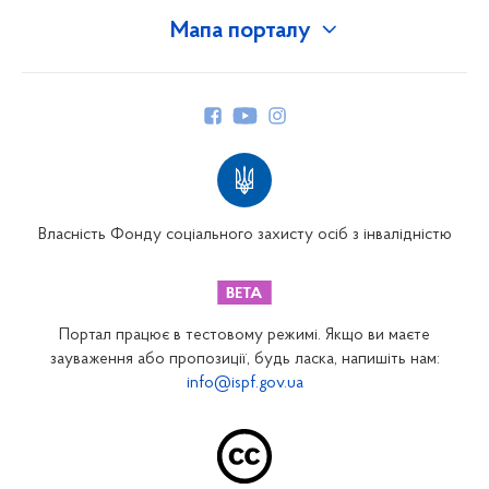
Мапа порталу
Про Фонд
Керівництво
Структура Фонду
Територіальні відділення
Вінницьке відділення
Волинське відділення
Власність Фонду соціального захисту осіб з інвалідністю
Дніпропетровське відділення
Донецьке відділення
Житомирське відділення
Портал працює в тестовому режимі. Якщо ви маєте
Закарпатське відділення
зауваження або пропозиції, будь ласка, напишіть нам:
info@ispf.gov.ua
Запорізьке відділення
Івано-Франківське відділення
Київське міське відділення