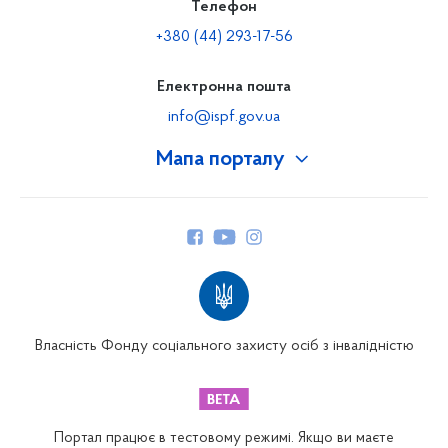
Телефон
+380 (44) 293-17-56
Електронна пошта
info@ispf.gov.ua
Мапа порталу
Про Фонд
Керівництво
Структура Фонду
Територіальні відділення
Вінницьке відділення
Волинське відділення
Власність Фонду соціального захисту осіб з інвалідністю
Дніпропетровське відділення
Донецьке відділення
Житомирське відділення
Портал працює в тестовому режимі. Якщо ви маєте