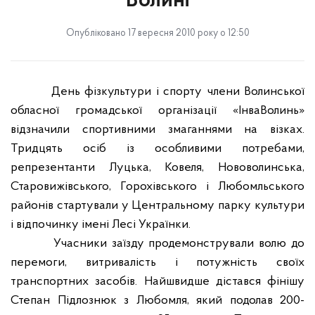
Волині
Опубліковано 17 вересня 2010 року о 12:50
День фізкультури і спорту члени Волинської
обласної громадської організації «ІнваВолинь»
відзначили спортивними змаганнями на візках.
Тридцять осіб із особливими потребами,
репрезентанти Луцька, Ковеля, Нововолинська,
Старовижівського, Горохівського і Любомльського
районів стартували у Центральному парку культури
і відпочинку імені Лесі Українки.
Учасники заїзду продемонстрували волю до
перемоги, витривалість і потужність своїх
транспортних засобів. Найшвидше дістався фінішу
Степан Підлознюк з Любомля, який подолав 200-