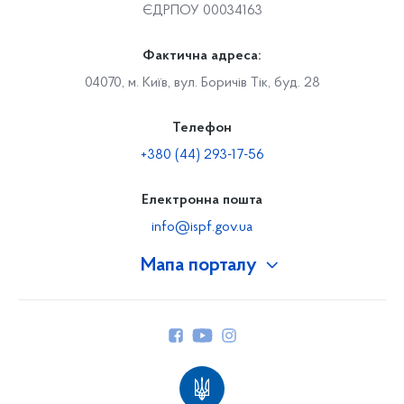
ЄДРПОУ 00034163
Фактична адреса:
04070, м. Київ, вул. Боричів Тік, буд. 28
Телефон
+380 (44) 293-17-56
Електронна пошта
info@ispf.gov.ua
Мапа порталу
Про Фонд
Керівництво
Структура Фонду
Територіальні відділення
Вінницьке відділення