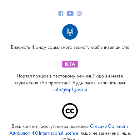
Керівництво
Структура Фонду
Територіальні відділення
Вінницьке відділення
Волинське відділення
Власність Фонду соціального захисту осіб з інвалідністю
Дніпропетровське відділення
Донецьке відділення
Житомирське відділення
Портал працює в тестовому режимі. Якщо ви маєте
Закарпатське відділення
зауваження або пропозиції, будь ласка, напишіть нам:
info@ispf.gov.ua
Запорізьке відділення
Івано-Франківське відділення
Київське міське відділення
Київське обласне відділення
Весь контент доступний за ліцензією
Creative Commons
Кіровоградське відділення
Attribution 4.0 International license
, якщо не зазначено інше.