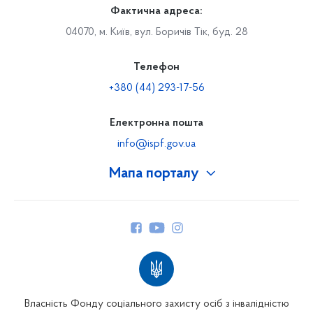
Фактична адреса:
04070, м. Київ, вул. Боричів Тік, буд. 28
Телефон
+380 (44) 293-17-56
Електронна пошта
info@ispf.gov.ua
Мапа порталу
Про Фонд
Керівництво
Структура Фонду
Територіальні відділення
Вінницьке відділення
Волинське відділення
Власність Фонду соціального захисту осіб з інвалідністю