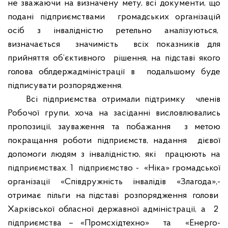
не зважаючи на визначену мету, всі документи, що
подані підприємствами
громадських організацій
осіб з інвалідністю ретельно аналізуються,
визначається
значимість
всіх показників для
прийняття об’єктивного
рішення, на підставі якого
голова облдержадміністрації в
подальшому буде
підписувати розпорядження.
Всі підприємства отримали підтримку
членів
Робочої групи, хоча на засіданні висловлювались
пропозиції, зауваження та побажання
з метою
покращання роботи підприємств, надання
дієвої
допомоги людям з інвалідністю, які
працюють на
підприємствах. 1
підприємство -
«Ніка» громадської
організації
«Співдружність
інвалідів
«Злагода»,-
отримає
пільги
на підставі
розпорядження
голови
Харківської обласної державної адміністрації, а
2
підприємства – «Промсхідтехно»
та
«Енерго-