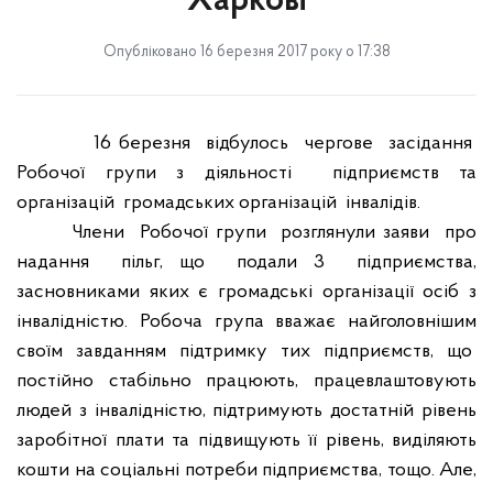
Харкові
Опубліковано 16 березня 2017 року о 17:38
16 березня
відбулось
чергове
засідання
Робочої групи
з діяльності
підприємств та
організацій
громадських організацій
інвалідів.
Члени
Робочої групи
розглянули заяви
про
надання
пільг, що
подали 3
підприємства,
засновниками яких є громадські організації осіб з
інвалідністю. Робоча група вважає найголовнішим
своїм завданням підтримку тих підприємств, що
постійно стабільно працюють, працевлаштовують
людей з інвалідністю, підтримують достатній рівень
заробітної плати та підвищують її рівень, виділяють
кошти на соціальні потреби підприємства, тощо. Але,