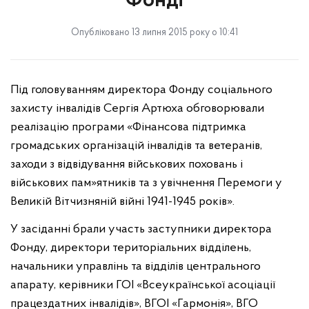
Фонді
Опубліковано 13 липня 2015 року о 10:41
Під головуванням директора Фонду соціального
захисту інвалідів Сергія Артюха обговорювали
реалізацію програми «Фінансова підтримка
громадських організацій інвалідів та ветеранів,
заходи з відвідування військових поховань і
військових пам»ятників та з увічнення Перемоги у
Великій Вітчизняній війні 1941-1945 років».
У засіданні брали участь заступники директора
Фонду, директори територіальних відділень,
начальники управлінь та відділів центрального
апарату, керівники ГОІ «Всеукраїнської асоціації
працездатних інвалідів», ВГОІ «Гармонія», ВГО