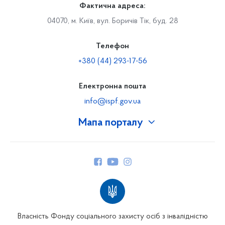
Фактична адреса:
04070, м. Київ, вул. Боричів Тік, буд. 28
Телефон
+380 (44) 293-17-56
Електронна пошта
info@ispf.gov.ua
Мапа порталу
Про Фонд
Керівництво
Структура Фонду
Територіальні відділення
Вінницьке відділення
Волинське відділення
Власність Фонду соціального захисту осіб з інвалідністю