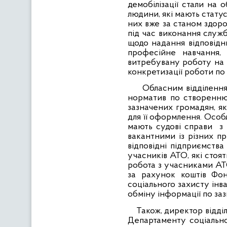
демобілізації стали на о
людини, які мають стату
них вже за станом здор
під час виконання служ
щодо надання відповідн
професійне навчання, 
витребувану роботу на 
конкретизації роботи п
Обласним відділенням Ф
норматив по створенню
зазначених громадян, як
для її оформлення. Особл
мають судові справи
з
вакантними із різних п
відповідні підприємства
учасників АТО, які стоя
робота з учасниками АТО
за рахунок коштів Фон
соціального захисту інв
обміну інформації по заз
Також, директор відділ
Департаменту соціальн