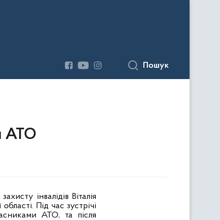
Пошук
м АТО
хисту інвалідів Віталія
області. Під час зустрічі
асниками АТО, та після