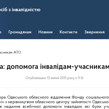
сіб з інвалідністю
о
Громадянам
Новини
Контакти
Звернення
часникам АТО
а: допомога інвалідам-учасника
Опубліковано 13 липня 2015 року о 11:16
а Одеського обласного відділення Фонду соціального за
іч з керівництвом обласного центру зайнятості Одеської 
я надання всебічної допомоги інвалідам, які були уч