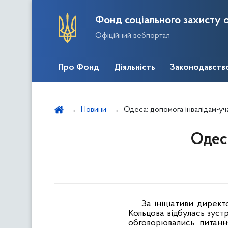
Фонд соціального захисту о
Офіційний вебпортал
Про Фонд
Діяльність
Законодавств
Новини
Одеса: допомога інвалідам-у
Одес
За ініціативи директор
Кольцова відбулась зустр
обговорювались питанн