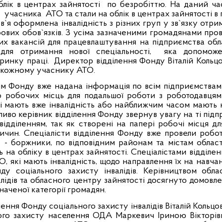
блік в центрах зайнятості
по безробіттю. На даний ча
с
учасника
АТО та стали на облік в центрах зайнятості в
ов
`
я оформлена інвалідність з різних груп у зв
`
язку отри
бових обов
`
язків. З усіма зазначеними громадянами про
их вакансій для працевлаштування на підприємства обл
для отримання нової спеціальності,
яка допомож
ринку праці.
Директор відділення Фонду Віталій Кольц
о кожному учаснику АТО.
онду вже надана інформація по всім підприємствам о
 робочих місць для подальшої роботи з роботодавця
і мають вже інвалідність або найближчим часом мають 
иво керівник відділення Фонду звернув увагу на ті підпри
 відділенням, так як створені на папері робочі місця дл
ричин. Спеціалісти відділення Фонду вже провели робот
- боржники, по відповідним районам та містам област
ть на обліку в центрах зайнятості. Спеціалістами відділ
, які мають інвалідність, щодо направлення їх на навча
ду соціального захисту інвалідів. Керівництвом обла
алідів та обласного центру зайнятості досягнуто домов
наченої категорії громадян.
ення Фонду соціального захисту інвалідів Віталій Кольцо
ого захисту населення ОДА Маркевич Іриною Вікторівн