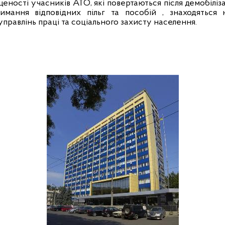
еності учасників АТО, які повертаються після демобілізац
мання відповідних пільг та пособій , знаходяться 
 управлінь праці та соціального захисту населення.