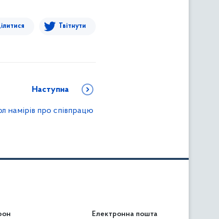
ілитися
Твітнути
Наступна
л намірів про співпрацю
фон
льність
Електронна пошта