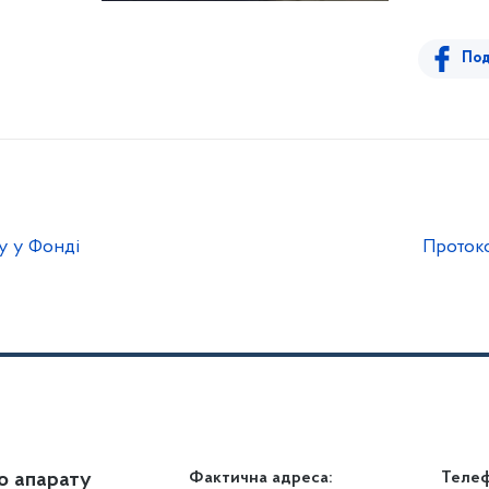
Под
у у Фонді
Протоко
о апарату
Громадянам
Фактична адреса:
Теле
Дія