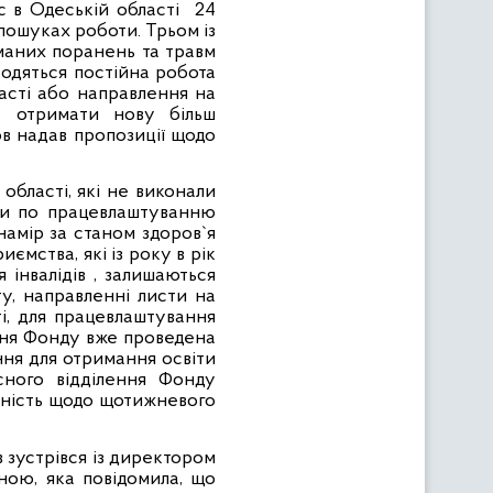
с в Одеській області
24
 пошуках роботи. Трьом із
маних поранень та травм
водяться постійна робота
асті або направлення на
е отримати нову більш
ов надав пропозиції щодо
бласті, які не виконали
ми по працевлаштуванню
намір за станом здоров`я
ємства, які із року в рік
я інвалідів , залишаються
у, направленні листи на
і, для працевлаштування
ення Фонду вже проведена
ння для отримання освіти
сного відділення Фонду
леність щодо щотижневого
в зустрівся із директором
ою, яка повідомила, що